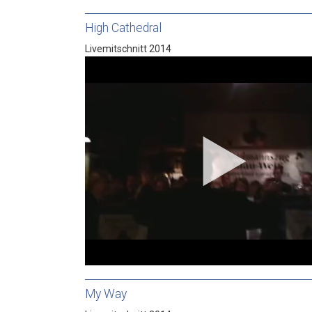
High Cathedral
Livemitschnitt 2014
My Way