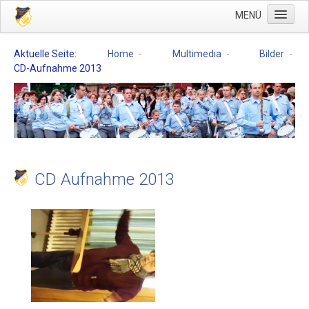
MENÜ
Home
Aktuelle Seite:
Home
-
Multimedia
-
Bilder
-
CD-Aufnahme 2013
Über uns
Repertoire
Ausbildung
Vorstand
Ausbilder
CD Aufnahme 2013
Musiker
Sopranflöten
Alt- und Tenorflöten
Schlagwerker
Nachwuchs