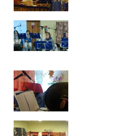
Konzert 2005
Delmenhorst
Events
Ausflüge
Konzerte
Links