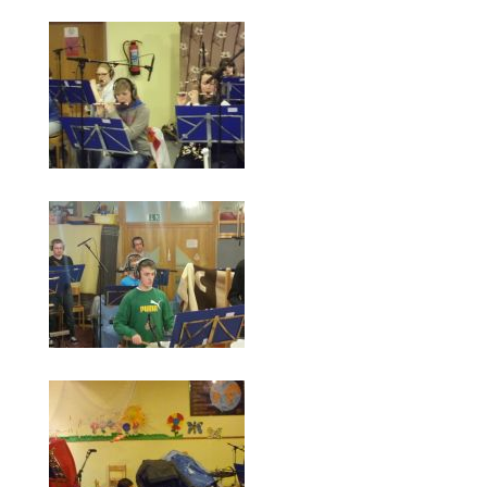
Chronik
Multimedia
Videos
Audio
Bilder
Königspaare 1974 - heute
Das Jahr 2015
Karneval 2015
TV Auftritt
CD-Aufnahme 2013
Ferienfahrt 2013
Monheim 2009
Ferienfahrt 2008